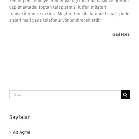
kemer pedi, emniyet kemer yastığı tasarımı baskı ve üretimi
yapılmaktadır. Toptan taleplerinizi lütfen müşteri
temsilcilerimize iletiniz. Müşteri temsilcilerimiz 1 saat içinde
sizleri mail yada telefonla yönlendireceklerdir.
Read More
Ara:
Sayfalar
Alt Açma