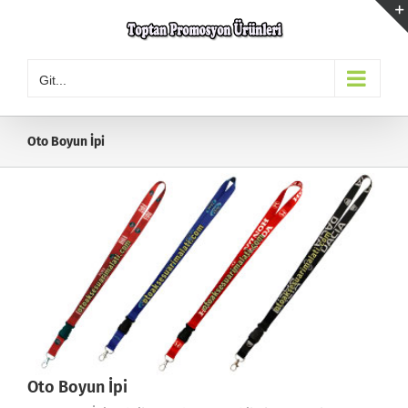
Skip
to
content
Git...
Oto Boyun İpi
Oto Boyun İpi