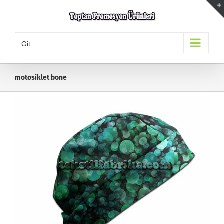
Skip
to
content
Git...
motosiklet bone