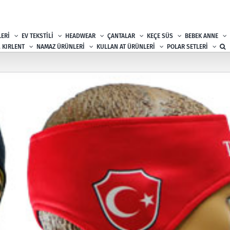
ERİ
EV TEKSTİLİ
HEADWEAR
ÇANTALAR
KEÇE SÜS
BEBEK ANNE
, KIRLENT
NAMAZ ÜRÜNLERİ
KULLAN AT ÜRÜNLERİ
POLAR SETLERİ