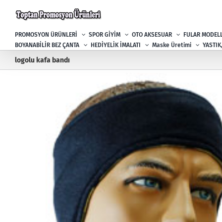
Skip
to
content
PROMOSYON ÜRÜNLERİ
SPOR GİYİM
OTO AKSESUAR
FULAR MODELL
BOYANABİLİR BEZ ÇANTA
HEDİYELİK İMALATI
Maske Üretimi
YASTIK
logolu kafa bandı