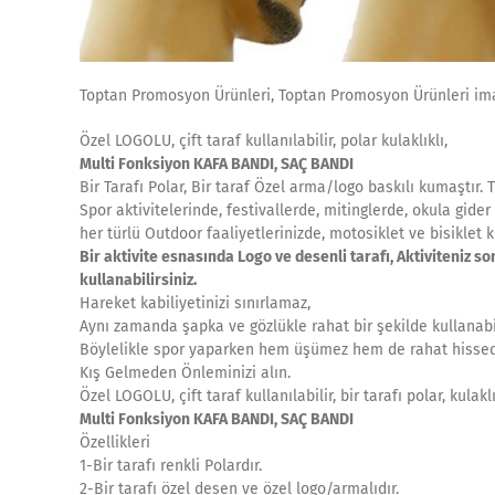
Toptan Promosyon Ürünleri, Toptan Promosyon Ürünleri ima
Özel LOGOLU, çift taraf kullanılabilir, polar kulaklıklı,
Multi Fonksiyon KAFA BANDI, SAÇ BANDI
Bir Tarafı Polar, Bir taraf Özel arma/logo baskılı kumaştır. 
Spor aktivitelerinde, festivallerde, mitinglerde, okula gider
her türlü Outdoor faaliyetlerinizde, motosiklet ve bisiklet k
Bir aktivite esnasında Logo ve desenli tarafı, Aktiviteniz so
kullanabilirsiniz.
Hareket kabiliyetinizi sınırlamaz,
Aynı zamanda şapka ve gözlükle rahat bir şekilde kullanabile
Böylelikle spor yaparken hem üşümez hem de rahat hissed
Kış Gelmeden Önleminizi alın.
Özel LOGOLU, çift taraf kullanılabilir, bir tarafı polar, kulaklı
Multi Fonksiyon KAFA BANDI, SAÇ BANDI
Özellikleri
1-Bir tarafı renkli Polardır.
2-Bir tarafı özel desen ve özel logo/armalıdır.