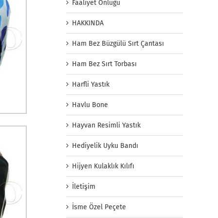
Faaliyet Önlüğü
HAKKINDA
Ham Bez Büzgülü Sırt Çantası
Ham Bez Sırt Torbası
Harfli Yastık
Havlu Bone
Hayvan Resimli Yastık
Hediyelik Uyku Bandı
Hijyen Kulaklık Kılıfı
İletişim
İsme Özel Peçete