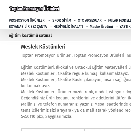
Skip
to
content
PROMOSYON ÜRÜNLERİ
SPOR GİYİM
OTO AKSESUAR
FULAR MODELL
BOYANABİLİR BEZ ÇANTA
HEDİYELİK İMALATI
Maske Üretimi
YASTIK
eğitim kostümü satınal
Meslek Köstümleri
Toptan Promosyon Ürünleri, Toptan Promosyon Ürünleri ima
Eğitim Kostümleri, İlkokul ve Ortaokul Eğitim Materyalleri 
Meslek Kostümleri, 1.Kalite regule kumaşı kullanmaktayız.
Meslek Kostümleri, 1.Kalite Baskı çıkmayan, insan sağlığın
kullanmaktayız.
Meslek Kostümleri, Ürünlerimizde renk, model, isteğiniz doğ
Beğendiğiniz Ürün kodunu, renklerini ve adetlerini lütfen il
Mailinizi ve telefon numaranızı yazınız. Mesai saatlerinde 
temsilcilerimiz sizi arayarak ya da mail atarak yönlendirece
5450110 pbx, Saygılarımızla.