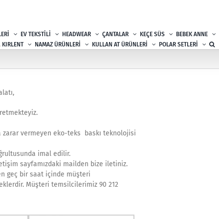
ERİ
EV TEKSTİLİ
HEADWEAR
ÇANTALAR
KEÇE SÜS
BEBEK ANNE
, KIRLENT
NAMAZ ÜRÜNLERİ
KULLAN AT ÜRÜNLERİ
POLAR SETLERİ
latı,
üretmekteyiz.
a zarar vermeyen eko-teks baskı teknolojisi
rultusunda imal edilir.
etişim sayfamızdaki mailden bize iletiniz.
en geç bir saat içinde müşteri
klerdir. Müşteri temsilcilerimiz 90 212