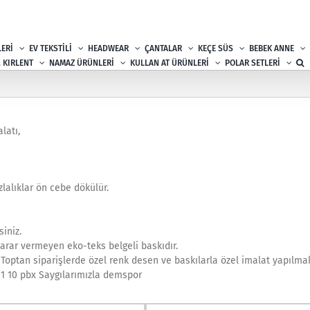
ERİ
EV TEKSTİLİ
HEADWEAR
ÇANTALAR
KEÇE SÜS
BEBEK ANNE
, KIRLENT
NAMAZ ÜRÜNLERİ
KULLAN AT ÜRÜNLERİ
POLAR SETLERİ
latı,
zlalıklar ön cebe dökülür.
iniz.
arar vermeyen eko-teks belgeli baskıdır.
r. Toptan siparişlerde özel renk desen ve baskılarla özel imalat yapılmak
 01 10 pbx Saygılarımızla demspor