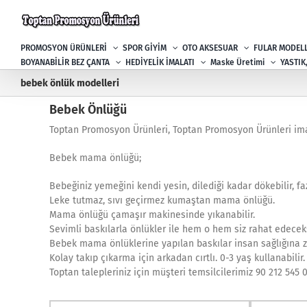
Skip
to
content
PROMOSYON ÜRÜNLERİ
SPOR GİYİM
OTO AKSESUAR
FULAR MODELL
BOYANABİLİR BEZ ÇANTA
HEDİYELİK İMALATI
Maske Üretimi
YASTIK
bebek önlük modelleri
Bebek Önlüğü
Toptan Promosyon Ürünleri, Toptan Promosyon Ürünleri ima
Bebek mama önlüğü;
Bebeğiniz yemeğini kendi yesin, dilediği kadar dökebilir, fa
Leke tutmaz, sıvı geçirmez kumaştan mama önlüğü.
Mama önlüğü çamaşır makinesinde yıkanabilir.
Sevimli baskılarla önlükler ile hem o hem siz rahat edeceks
Bebek mama önlüklerine yapılan baskılar insan sağlığına z
Kolay takıp çıkarma için arkadan cırtlı. 0-3 yaş kullanabili
Toptan talepleriniz için müşteri temsilcilerimiz 90 212 545