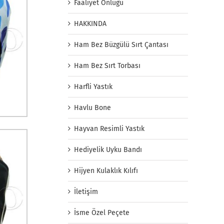
Faaliyet Önlüğü
HAKKINDA
Ham Bez Büzgülü Sırt Çantası
Ham Bez Sırt Torbası
Harfli Yastık
Havlu Bone
Hayvan Resimli Yastık
Hediyelik Uyku Bandı
Hijyen Kulaklık Kılıfı
İletişim
İsme Özel Peçete