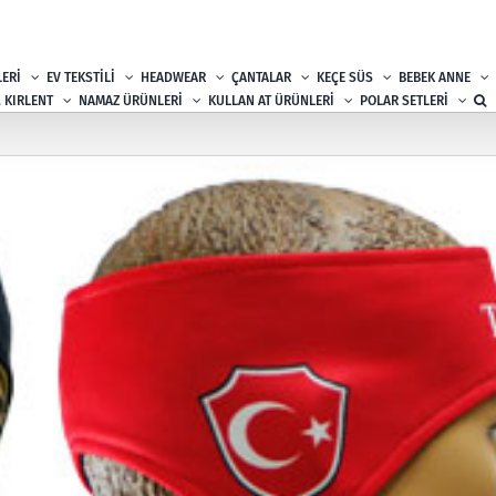
ERİ
EV TEKSTİLİ
HEADWEAR
ÇANTALAR
KEÇE SÜS
BEBEK ANNE
, KIRLENT
NAMAZ ÜRÜNLERİ
KULLAN AT ÜRÜNLERİ
POLAR SETLERİ