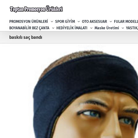
Skip
to
content
PROMOSYON ÜRÜNLERİ
SPOR GİYİM
OTO AKSESUAR
FULAR MODELL
BOYANABİLİR BEZ ÇANTA
HEDİYELİK İMALATI
Maske Üretimi
YASTIK
baskılı saç bandı