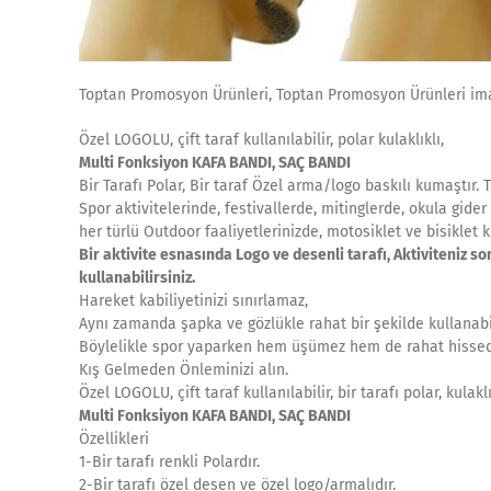
Toptan Promosyon Ürünleri, Toptan Promosyon Ürünleri ima
Özel LOGOLU, çift taraf kullanılabilir, polar kulaklıklı,
Multi Fonksiyon KAFA BANDI, SAÇ BANDI
Bir Tarafı Polar, Bir taraf Özel arma/logo baskılı kumaştır. 
Spor aktivitelerinde, festivallerde, mitinglerde, okula gider
her türlü Outdoor faaliyetlerinizde, motosiklet ve bisiklet k
Bir aktivite esnasında Logo ve desenli tarafı, Aktiviteniz so
kullanabilirsiniz.
Hareket kabiliyetinizi sınırlamaz,
Aynı zamanda şapka ve gözlükle rahat bir şekilde kullanabile
Böylelikle spor yaparken hem üşümez hem de rahat hissed
Kış Gelmeden Önleminizi alın.
Özel LOGOLU, çift taraf kullanılabilir, bir tarafı polar, kulaklı
Multi Fonksiyon KAFA BANDI, SAÇ BANDI
Özellikleri
1-Bir tarafı renkli Polardır.
2-Bir tarafı özel desen ve özel logo/armalıdır.