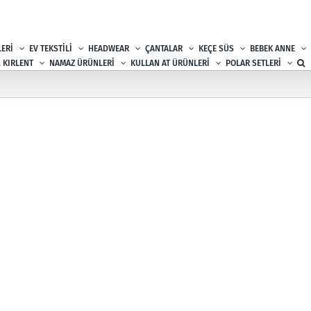
ERİ
EV TEKSTİLİ
HEADWEAR
ÇANTALAR
KEÇE SÜS
BEBEK ANNE
, KIRLENT
NAMAZ ÜRÜNLERİ
KULLAN AT ÜRÜNLERİ
POLAR SETLERİ