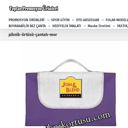
Skip
to
content
PROMOSYON ÜRÜNLERİ
SPOR GİYİM
OTO AKSESUAR
FULAR MODELL
BOYANABİLİR BEZ ÇANTA
HEDİYELİK İMALATI
Maske Üretimi
YASTIK
piknik-örtüsü-çantalı-mor