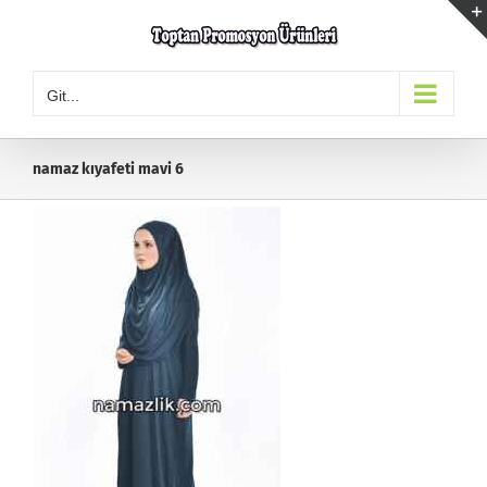
Skip
to
content
Git...
namaz kıyafeti mavi 6