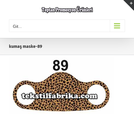
Skip
to
content
Git...
kumaş maske-89