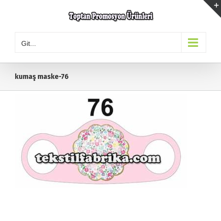
Skip
to
content
Git...
kumaş maske-76