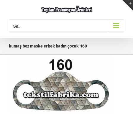
Skip
to
content
Git...
kumaş bez maske erkek kadın çocuk-160