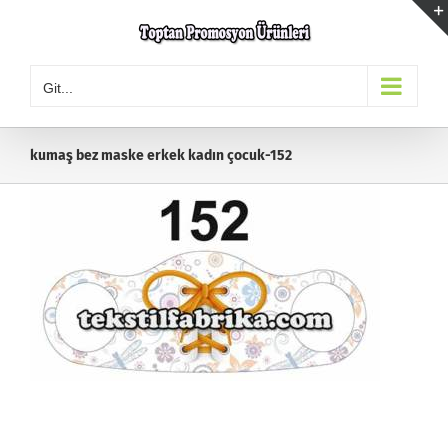
Skip
to
content
Git...
kumaş bez maske erkek kadın çocuk-152