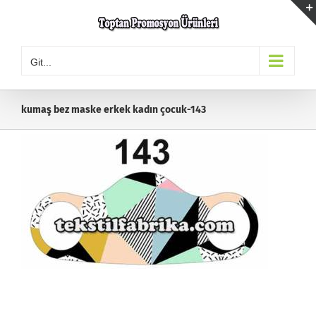
Skip
to
content
Git...
kumaş bez maske erkek kadın çocuk-143