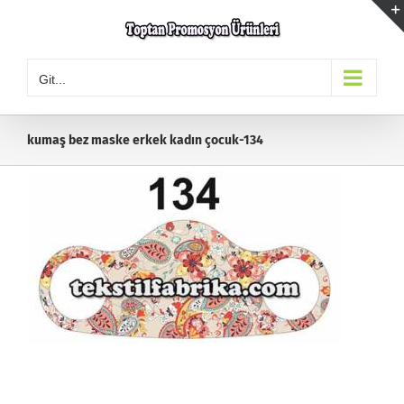
Skip
to
content
Git...
kumaş bez maske erkek kadın çocuk-134