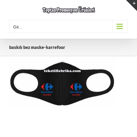
Skip
to
content
Git...
baskılı bez maske-karrefour