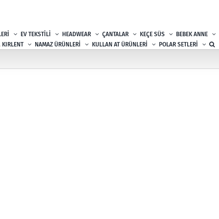
ERİ
EV TEKSTİLİ
HEADWEAR
ÇANTALAR
KEÇE SÜS
BEBEK ANNE
, KIRLENT
NAMAZ ÜRÜNLERİ
KULLAN AT ÜRÜNLERİ
POLAR SETLERİ