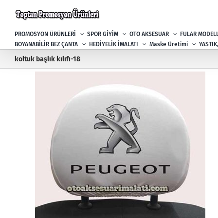
Skip
to
content
PROMOSYON ÜRÜNLERİ
SPOR GİYİM
OTO AKSESUAR
FULAR MODELL
BOYANABİLİR BEZ ÇANTA
HEDİYELİK İMALATI
Maske Üretimi
YASTIK
koltuk başlık kılıfı-18