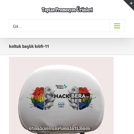
Skip
to
content
Git...
koltuk başlık kılıfı-11