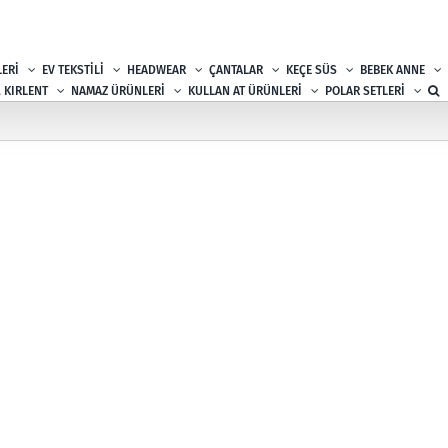
ERİ
EV TEKSTİLİ
HEADWEAR
ÇANTALAR
KEÇE SÜS
BEBEK ANNE
, KIRLENT
NAMAZ ÜRÜNLERİ
KULLAN AT ÜRÜNLERİ
POLAR SETLERİ