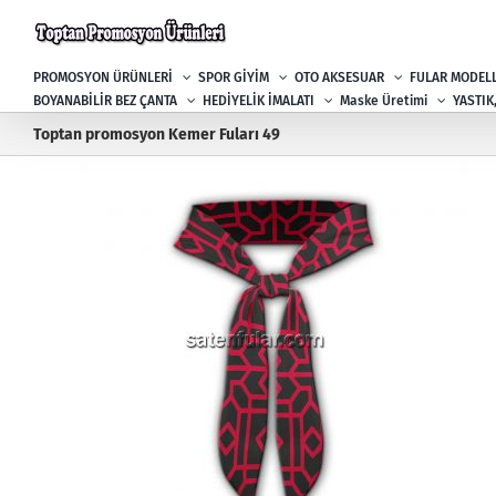
Skip
to
content
PROMOSYON ÜRÜNLERİ
SPOR GİYİM
OTO AKSESUAR
FULAR MODELL
BOYANABİLİR BEZ ÇANTA
HEDİYELİK İMALATI
Maske Üretimi
YASTIK
Toptan promosyon Kemer Fuları 49