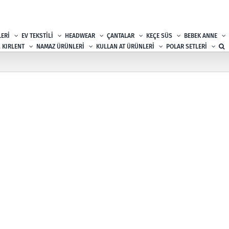
ERİ
EV TEKSTİLİ
HEADWEAR
ÇANTALAR
KEÇE SÜS
BEBEK ANNE
, KIRLENT
NAMAZ ÜRÜNLERİ
KULLAN AT ÜRÜNLERİ
POLAR SETLERİ