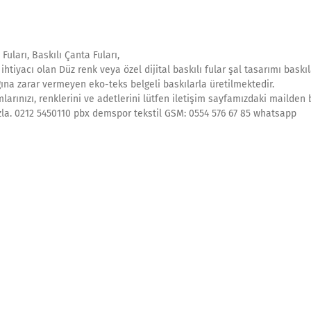
uları, Baskılı Çanta Fuları,
 ihtiyacı olan Düz renk veya özel dijital baskılı fular şal tasarımı baskıl
lığına zarar vermeyen eko-teks belgeli baskılarla üretilmektedir.
larınızı, renklerini ve adetlerini lütfen iletişim sayfamızdaki mailden 
ımızla. 0212 5450110 pbx demspor tekstil GSM: 0554 576 67 85 whatsapp