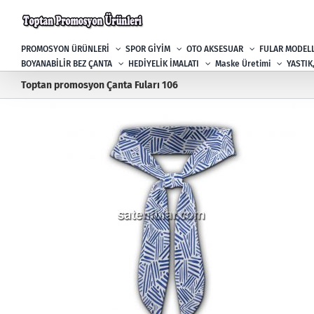
Skip
to
content
PROMOSYON ÜRÜNLERİ
SPOR GİYİM
OTO AKSESUAR
FULAR MODELL
BOYANABİLİR BEZ ÇANTA
HEDİYELİK İMALATI
Maske Üretimi
YASTIK
Toptan promosyon Çanta Fuları 106