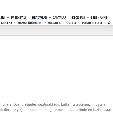
ERİ
EV TEKSTİLİ
HEADWEAR
ÇANTALAR
KEÇE SÜS
BEBEK ANNE
, KIRLENT
NAMAZ ÜRÜNLERİ
KULLAN AT ÜRÜNLERİ
POLAR SETLERİ
ncılara, Özel üretimler yapılmaktadır. Lütfen taleplerinizi müşteri
msilcilerimiz yoğunluk durumuna göre mesai saatlerinde en fazla 1 saat 