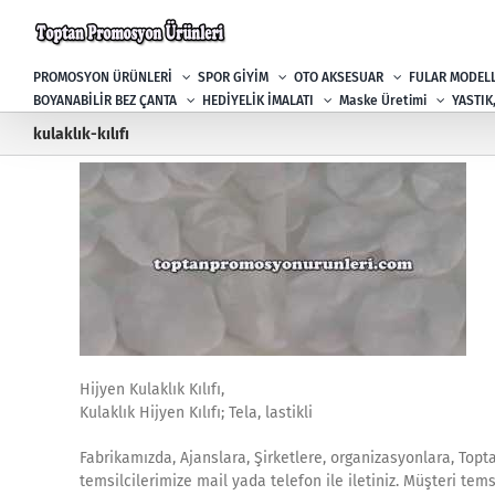
Skip
to
content
PROMOSYON ÜRÜNLERİ
SPOR GİYİM
OTO AKSESUAR
FULAR MODELL
BOYANABİLİR BEZ ÇANTA
HEDİYELİK İMALATI
Maske Üretimi
YASTIK
kulaklık-kılıfı
Hijyen Kulaklık Kılıfı,
Kulaklık Hijyen Kılıfı; Tela, lastikli
Fabrikamızda, Ajanslara, Şirketlere, organizasyonlara, Topta
temsilcilerimize mail yada telefon ile iletiniz. Müşteri te