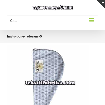
Skip
to
content
Git...
havlu-bone-referans-5