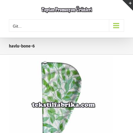
Skip
to
content
Git...
havlu-bone-6