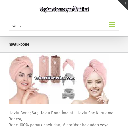
Skip
to
content
Git...
havlu-bone
Havlu Bone; Saç Havlu Bone İmalatı, Havlu Saç Kurulama
Bonesi,
Bone 100% pamuk havludan, Microfiber havludan veya