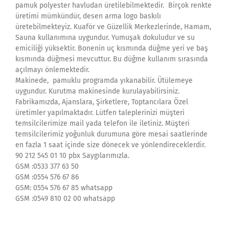
pamuk polyester havludan üretilebilmektedir. Birçok renkte
üretimi mümkündür, desen arma logo baskılı
üretebilmekteyiz. Kuaför ve Güzellik Merkezlerinde, Hamam,
Sauna kullanımına uygundur. Yumuşak dokuludur ve su
emiciliği yüksektir. Bonenin uç kısmında düğme yeri ve baş
kısmında düğmesi mevcuttur. Bu düğme kullanım sırasında
açılmayı önlemektedir.
Makinede, pamuklu programda yıkanabilir. Ütülemeye
uygundur. Kurutma makinesinde kurulayabilirsiniz.
Fabrikamızda, Ajanslara, Şirketlere, Toptancılara Özel
üretimler yapılmaktadır. Lütfen taleplerinizi müşteri
temsilcilerimize mail yada telefon ile iletiniz. Müşteri
temsilcilerimiz yoğunluk durumuna göre mesai saatlerinde
en fazla 1 saat içinde size dönecek ve yönlendireceklerdir.
90 212 545 01 10 pbx Saygılarımızla.
GSM :0533 377 63 50
GSM :0554 576 67 86
GSM: 0554 576 67 85 whatsapp
GSM :0549 810 02 00 whatsapp