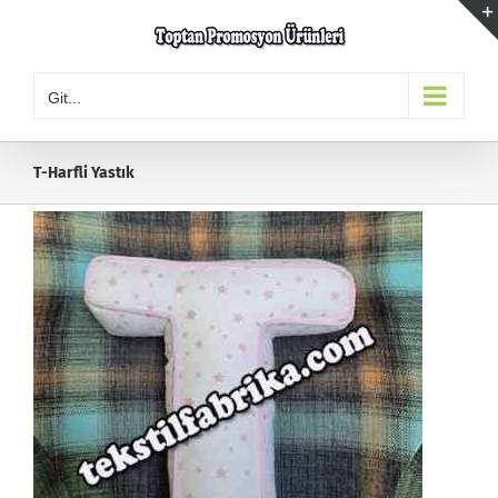
Skip
to
content
Git...
T-Harfli Yastık