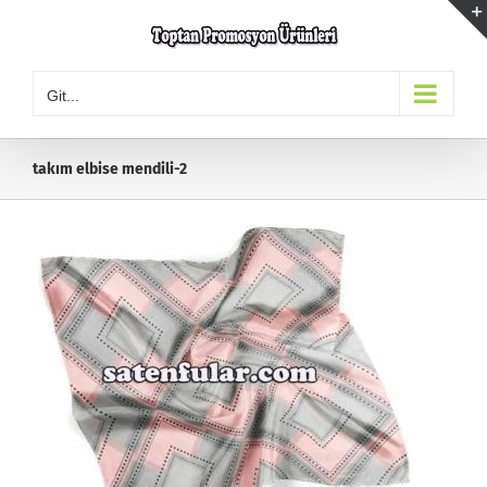
Skip
to
content
Git...
takım elbise mendili-2