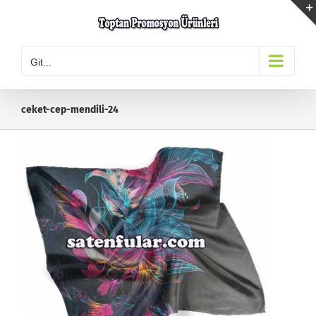
Skip
to
content
Git...
ceket-cep-mendili-24