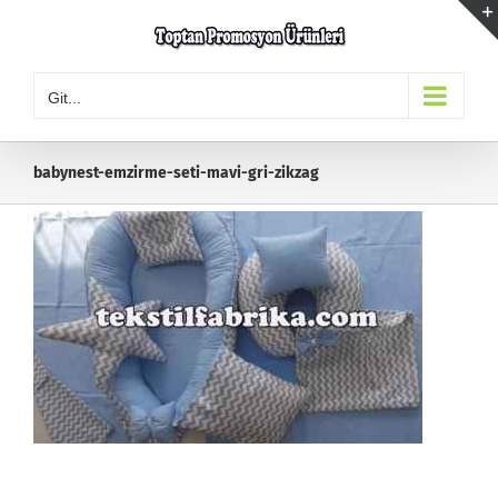
Skip
to
content
Git...
babynest-emzirme-seti-mavi-gri-zikzag