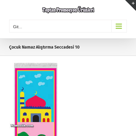
Skip
to
content
Git...
Çocuk Namaz Alıştırma Seccadesi 10