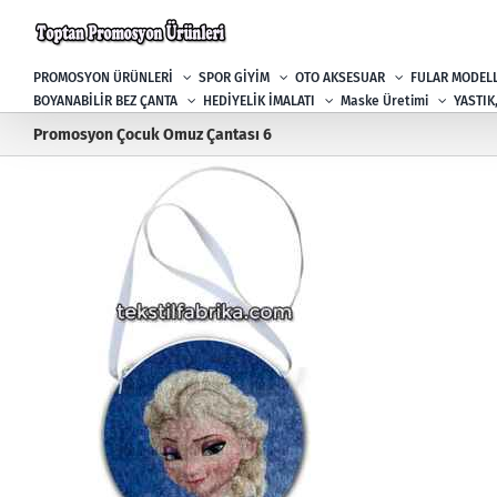
Skip
to
content
PROMOSYON ÜRÜNLERİ
SPOR GİYİM
OTO AKSESUAR
FULAR MODELL
BOYANABİLİR BEZ ÇANTA
HEDİYELİK İMALATI
Maske Üretimi
YASTIK
Promosyon Çocuk Omuz Çantası 6