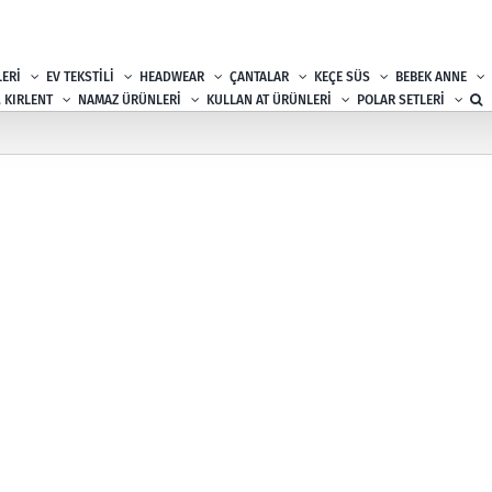
ERİ
EV TEKSTİLİ
HEADWEAR
ÇANTALAR
KEÇE SÜS
BEBEK ANNE
, KIRLENT
NAMAZ ÜRÜNLERİ
KULLAN AT ÜRÜNLERİ
POLAR SETLERİ