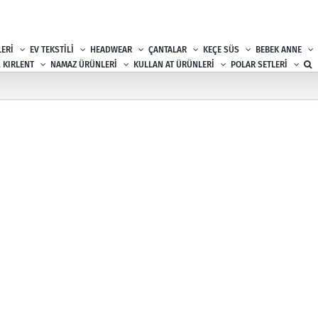
ERİ
EV TEKSTİLİ
HEADWEAR
ÇANTALAR
KEÇE SÜS
BEBEK ANNE
, KIRLENT
NAMAZ ÜRÜNLERİ
KULLAN AT ÜRÜNLERİ
POLAR SETLERİ