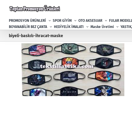
Skip
to
content
PROMOSYON ÜRÜNLERİ
SPOR GİYİM
OTO AKSESUAR
FULAR MODELL
BOYANABİLİR BEZ ÇANTA
HEDİYELİK İMALATI
Maske Üretimi
YASTIK
biyeli-baskılı-ihracat-maske