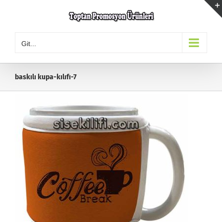
Skip
to
content
Git...
baskılı kupa-kılıfı-7