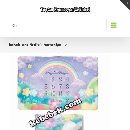
Skip
to
content
Git...
bebek-anı-örtüsü-battaniye-12