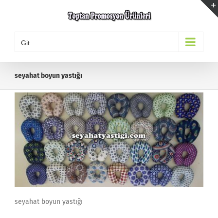
Skip
to
content
Git...
seyahat boyun yastığı
seyahat boyun yastığı